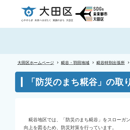
こ
の
ペ
ー
ジ
の
先
頭
大田区ホームページ
糀谷・羽田地域
糀谷特別出張所
で
す
本
「防災のまち糀谷」の取
文
こ
こ
か
ら
糀谷地区では、「防災のまち糀谷」をスローガン
向上を図るため、防災対策を行っています。